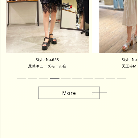
Style No.653
Style No
尼崎キューズモール店
天王寺M
More