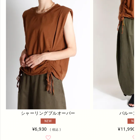
シャーリングプルオーバー
バルーン
NEW
NEW
¥
6,930
¥
11,990
税込