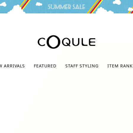
検索
W ARRIVALS
FEATURED
STAFF STYLING
ITEM RANK