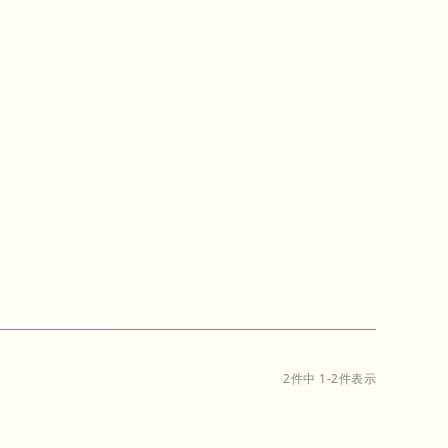
ピース
グ
D
2
件中
1
-
2
件表示