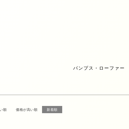
アウター
トップス
ワン
スカート
アクセサリー
バッ
ファッション小物
SALE
BRAN
パンプス・ローファー
い順
価格が高い順
新着順