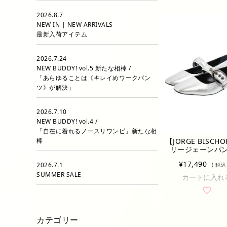
2026.8.7
NEW IN | NEW ARRIVALS
最新入荷アイテム
2026.7.24
NEW BUDDY! vol.5 新たな相棒 /
「あらゆることは《キレイめワークパン
ツ》が解決」
2026.7.10
NEW BUDDY! vol.4 /
「自在に着れるノースリワンピ」新たな相
【JORGE BISCH
棒
リージェーンパ
¥
17,490
2026.7.1
税込
SUMMER SALE
カートに入れ
カテゴリー