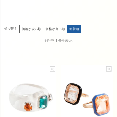
並び替え
価格が安い順
価格が高い順
新着順
9
件中
1
-
9
件表示