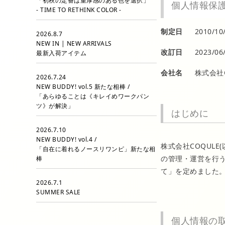
「初秋の定番は重厚感のある色を選択」
個人情報保
- TIME TO RETHINK COLOR -
制定日
2010/10
2026.8.7
NEW IN | NEW ARRIVALS
改訂日
2023/06
最新入荷アイテム
会社名
株式会社C
2026.7.24
NEW BUDDY! vol.5 新たな相棒 /
「あらゆることは《キレイめワークパン
ツ》が解決」
はじめに
2026.7.10
NEW BUDDY! vol.4 /
株式会社COQUL
「自在に着れるノースリワンピ」新たな相
の管理・運営を行う
棒
て」を定めました
2026.7.1
SUMMER SALE
個人情報の