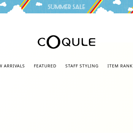
検索
W ARRIVALS
FEATURED
STAFF STYLING
ITEM RANK