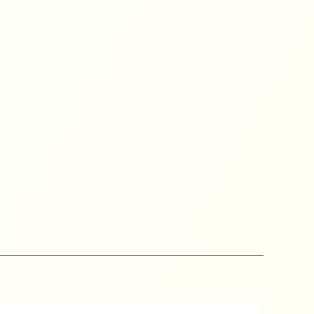
ピース
グ
D
て