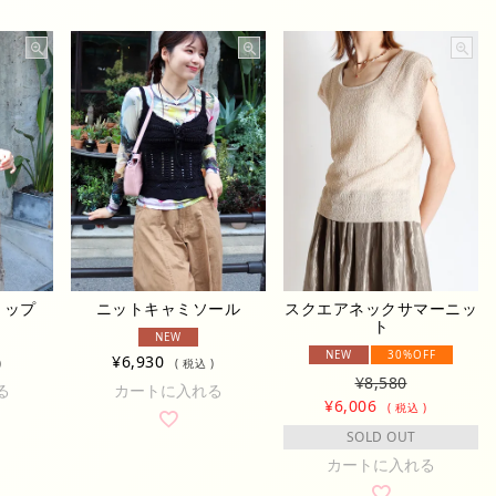
トップ
ニットキャミソール
スクエアネックサマーニッ
ト
NEW
NEW
30%OFF
¥
6,930
税込
¥
8,580
る
カートに入れる
¥
6,006
税込
SOLD OUT
カートに入れる