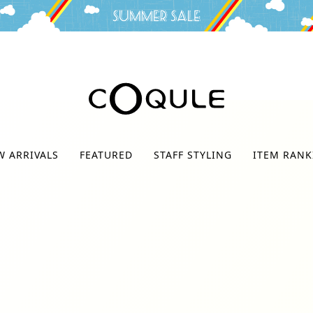
検索
W ARRIVALS
FEATURED
STAFF STYLING
ITEM RANK