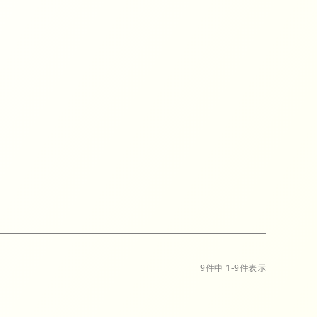
ピース
グ
D
9
件中
1
-
9
件表示