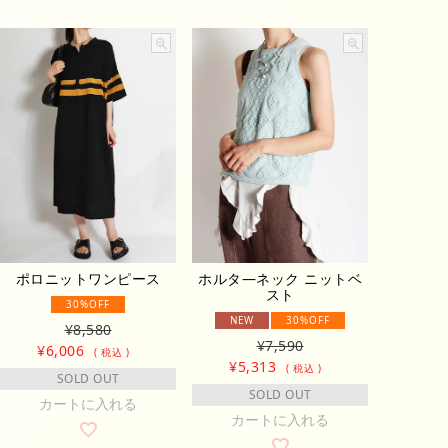
ポロニットワンピース
ホルタ―ネック ニットベ
スト
30%OFF
NEW
30%OFF
¥
8,580
¥
7,590
¥
6,006
税込
¥
5,313
税込
SOLD OUT
SOLD OUT
カートに入れる
カートに入れる