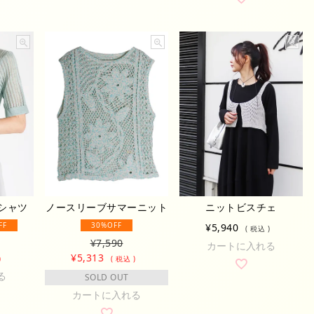
シャツ
ノースリーブサマーニット
ニットビスチェ
FF
30%OFF
¥
5,940
税込
¥
7,590
カートに入れる
¥
5,313
税込
る
SOLD OUT
カートに入れる