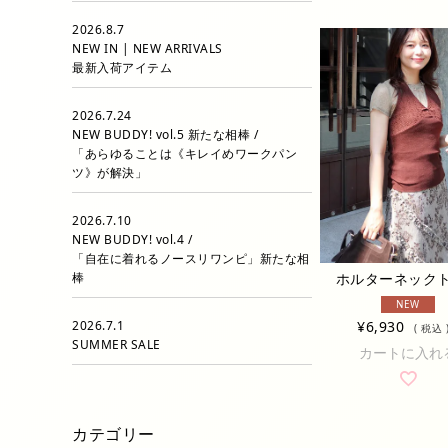
2026.8.7
NEW IN | NEW ARRIVALS
最新入荷アイテム
2026.7.24
NEW BUDDY! vol.5 新たな相棒 /
「あらゆることは《キレイめワークパン
ツ》が解決」
2026.7.10
NEW BUDDY! vol.4 /
「自在に着れるノースリワンピ」新たな相
ホルターネック
棒
NEW
¥
6,930
2026.7.1
税込
SUMMER SALE
カートに入れ
カテゴリー