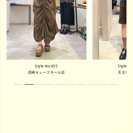
Style No.654
Style N
天王寺MIO店
尼崎キュー