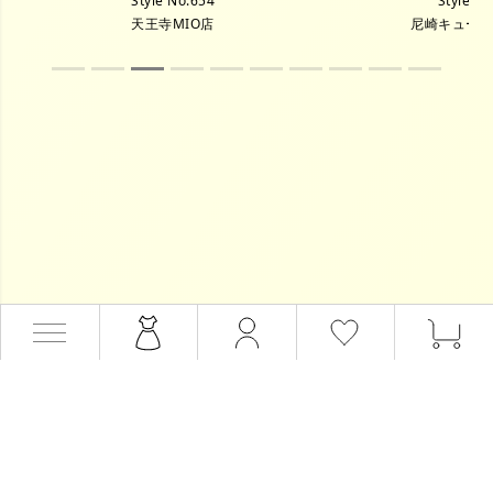
Style No.654
Style N
天王寺MIO店
尼崎キュー
会員サービス
会員登録