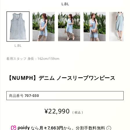
L.BL
L.BL
着用スタッフ 身長：162cm/159cm
【NUMPH】デニム ノースリーブワンピース
商品番号
707-030
¥
22,990
税込
なら
月々7,663円
から。分割手数料無料