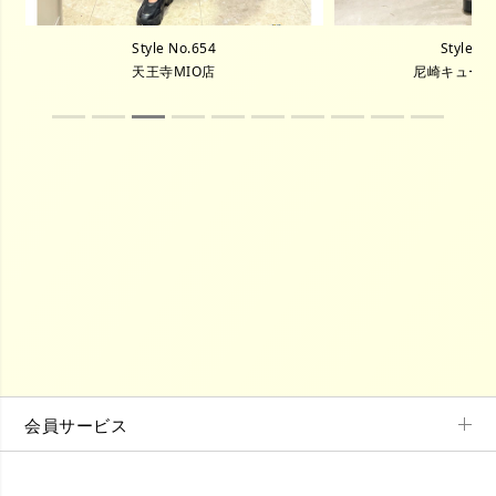
Style No.654
Style N
天王寺MIO店
尼崎キュー
会員サービス