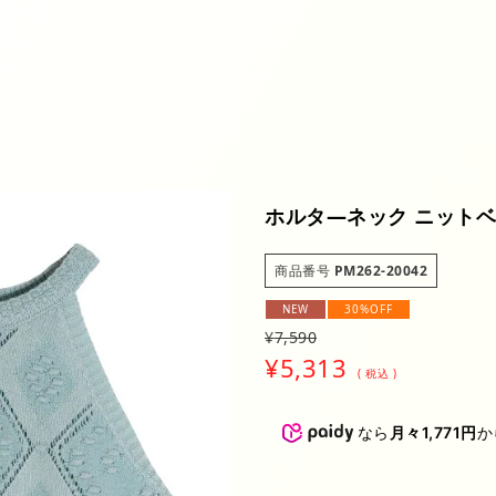
アウター
トップス
ワン
スカート
アクセサリー
バッ
ファッション小物
SALE
BRAN
ホルタ―ネック ニット
商品番号
PM262-20042
NEW
30%OFF
¥
7,590
¥
5,313
税込
なら
月々1,771円
か