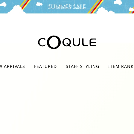
検索
W ARRIVALS
FEATURED
STAFF STYLING
ITEM RANK