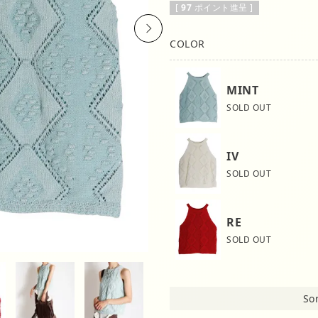
[
97
ポイント進呈 ]
Next
COLOR
MINT
SOLD OUT
IV
SOLD OUT
RE
SOLD OUT
Sor