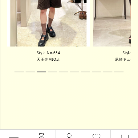
Style No.654
Style N
天王寺MIO店
尼崎キュー