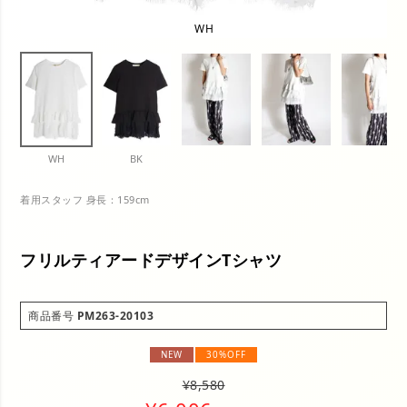
WH
WH
BK
着用スタッフ 身長：159cm
フリルティアードデザインTシャツ
商品番号
PM263-20103
NEW
30%OFF
¥
8,580