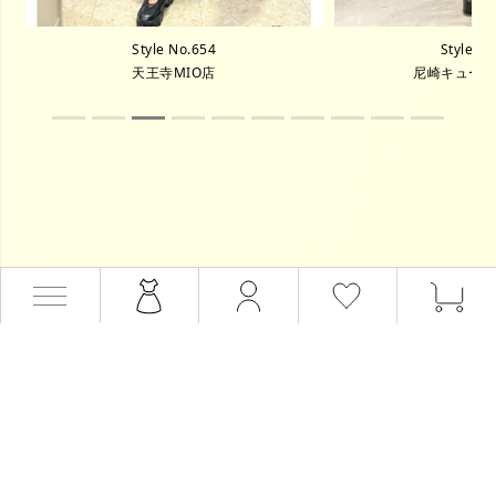
Style No.654
Style N
天王寺MIO店
尼崎キュー
会員サービス