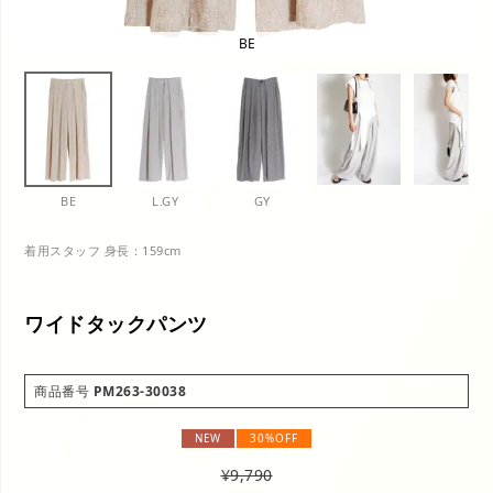
BE
BE
L.GY
GY
着用スタッフ 身長：159cm
ワイドタックパンツ
商品番号
PM263-30038
NEW
30%OFF
¥
9,790