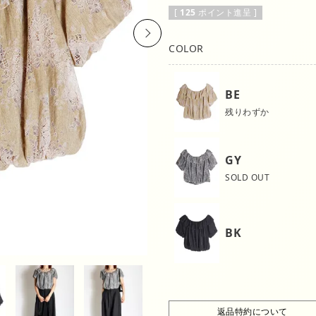
[
125
ポイント進呈 ]
Next
COLOR
BE
残りわずか
GY
SOLD OUT
BK
返品特約について