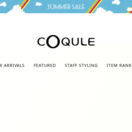
検索
W ARRIVALS
FEATURED
STAFF STYLING
ITEM RANK