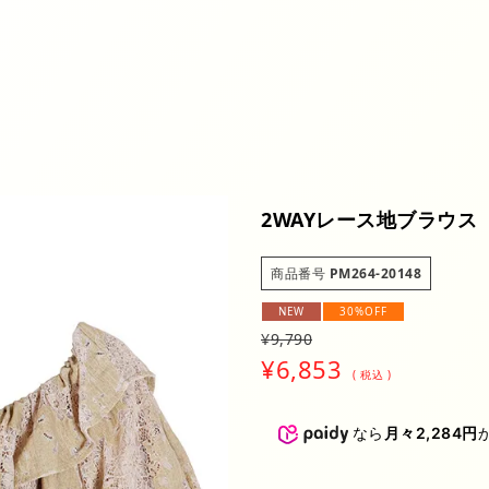
アウター
トップス
ワン
スカート
アクセサリー
バッ
ファッション小物
SALE
BRAN
2WAYレース地ブラウス
商品番号
PM264-20148
NEW
30%OFF
¥
9,790
¥
6,853
税込
なら
月々2,284円