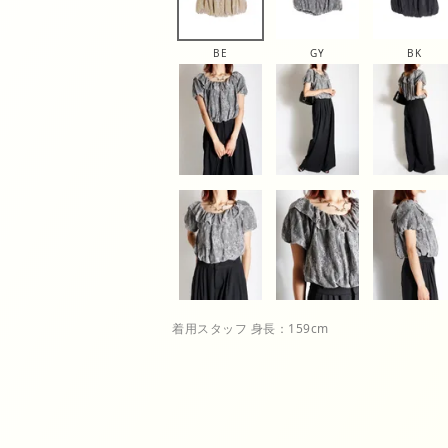
BE
GY
BK
着用スタッフ 身長：159cm