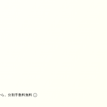
ピース
グ
D
から。分割手数料無料