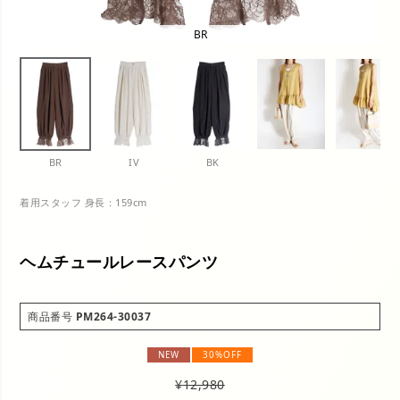
BR
BR
IV
BK
着用スタッフ 身長：159cm
ヘムチュールレースパンツ
商品番号
PM264-30037
NEW
30%OFF
¥
12,980