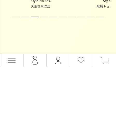
Style No.654
Style N
天王寺MIO店
尼崎キュー
会員サービス
会員登録