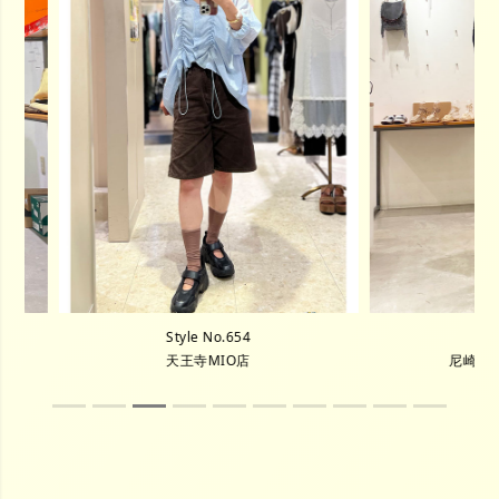
Style No.654
Style N
天王寺MIO店
尼崎キュー