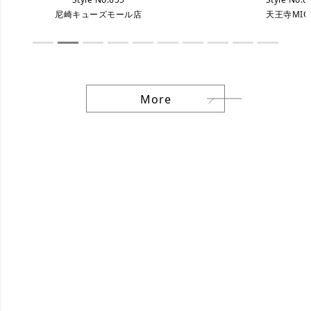
天王寺MIO店
尼崎キューズモ
More