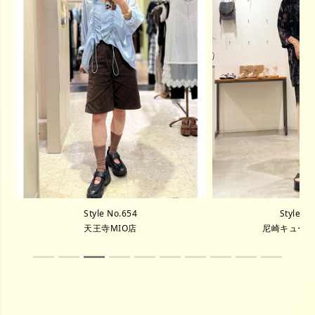
Style No.654
Style N
天王寺MIO店
尼崎キュー